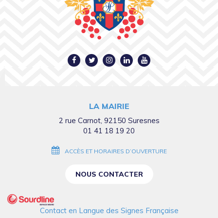
Lien
Lien
Lien
Lien
Lien
vers
vers
vers
vers
vers
le
le
le
le
la
compte
compte
compte
compte
chaîne
LA MAIRIE
Facebook
Twitter
Instagram
Linkedin
Youtube
2 rue Carnot, 92150 Suresnes
01 41 18 19 20
ACCÈS ET HORAIRES D’OUVERTURE
NOUS CONTACTER
Contact en Langue des Signes Française