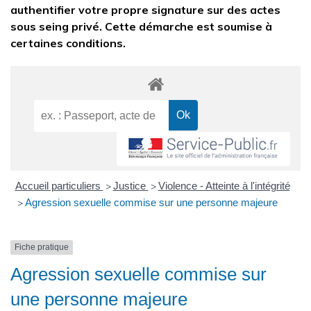
authentifier votre propre signature sur des actes
sous seing privé. Cette démarche est soumise à
certaines conditions.
Accueil particuliers
Justice
Violence - Atteinte à l'intégrité
>
>
Agression sexuelle commise sur une personne majeure
>
Fiche pratique
Agression sexuelle commise sur
une personne majeure