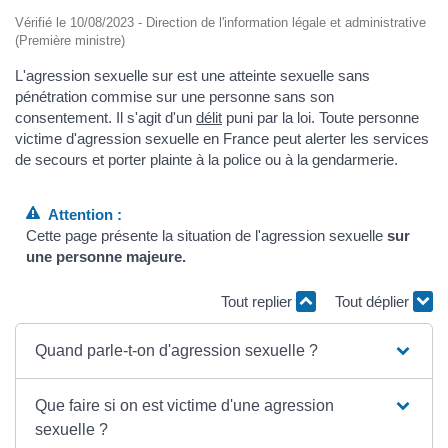
Vérifié le 10/08/2023 - Direction de l'information légale et administrative
(Première ministre)
L'agression sexuelle sur est une atteinte sexuelle sans
pénétration commise sur une personne sans son
consentement. Il s'agit d'un
délit
puni par la loi. Toute personne
victime d'agression sexuelle en France peut alerter les services
de secours et porter plainte à la police ou à la gendarmerie.
Attention :
Cette page présente la situation de l'agression sexuelle
sur
une personne majeure.
Tout replier
Tout déplier
Quand parle-t-on d'agression sexuelle ?
Que faire si on est victime d'une agression
sexuelle ?