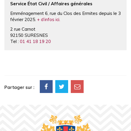
Service État Civil / Affaires générales
Emménagement 6, rue du Clos des Ermites depuis le 3
février 2025.
+ d’infos ici.
2 rue Carnot
92150 SURESNES
Tel :
01 41 18 19 20
Partager sur :