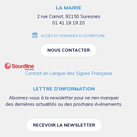
compte
compte
compte
compte
chaîne
LA MAIRIE
Facebook
Twitter
Instagram
Linkedin
Youtube
2 rue Carnot, 92150 Suresnes
01 41 18 19 20
ACCÈS ET HORAIRES D’OUVERTURE
NOUS CONTACTER
Contact en Langue des Signes Française
LETTRE D’INFORMATION
Abonnez-vous à la newsletter pour ne rien manquer
des dernières actualités ou des prochains événements.
RECEVOIR LA NEWSLETTER