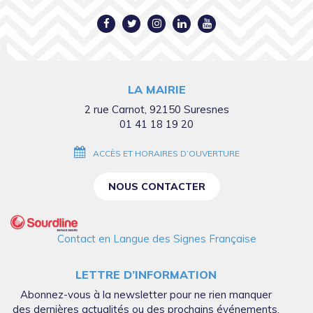
Lien
Lien
Lien
Lien
Lien
vers
vers
vers
vers
vers
le
le
le
le
la
compte
compte
compte
compte
chaîne
LA MAIRIE
Facebook
Twitter
Instagram
Linkedin
Youtube
2 rue Carnot, 92150 Suresnes
01 41 18 19 20
ACCÈS ET HORAIRES D’OUVERTURE
NOUS CONTACTER
Contact en Langue des Signes Française
LETTRE D’INFORMATION
Abonnez-vous à la newsletter pour ne rien manquer
des dernières actualités ou des prochains événements.