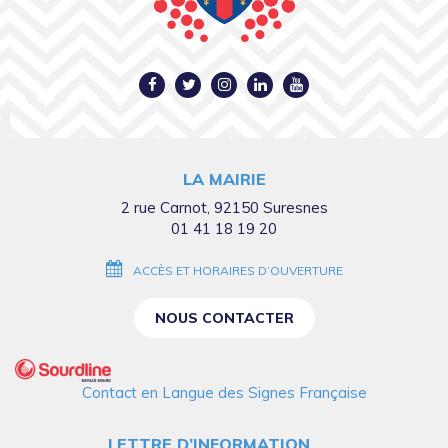
Lien
Lien
Lien
Lien
Lien
vers
vers
vers
vers
vers
le
le
le
le
la
compte
compte
compte
compte
chaîne
LA MAIRIE
Facebook
Twitter
Instagram
Linkedin
Youtube
2 rue Carnot, 92150 Suresnes
01 41 18 19 20
ACCÈS ET HORAIRES D’OUVERTURE
NOUS CONTACTER
Contact en Langue des Signes Française
LETTRE D’INFORMATION