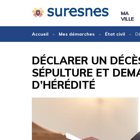
Gestion des traceurs
MA
VILLE
Accueil
Mes démarches
État civil
Dé
DÉCLARER UN DÉCÈ
SÉPULTURE ET DEM
D’HÉRÉDITÉ