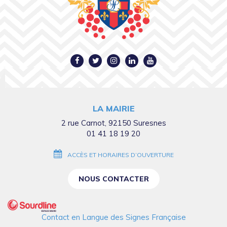
Lien
Lien
Lien
Lien
Lien
vers
vers
vers
vers
vers
le
le
le
le
la
compte
compte
compte
compte
chaîne
LA MAIRIE
Facebook
Twitter
Instagram
Linkedin
Youtube
2 rue Carnot, 92150 Suresnes
01 41 18 19 20
ACCÈS ET HORAIRES D’OUVERTURE
NOUS CONTACTER
Contact en Langue des Signes Française