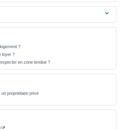
n logement ?
e loyer ?
respecter en zone tendue ?
un propriétaire privé