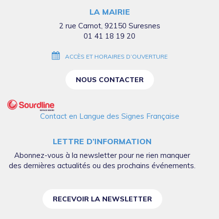
compte
compte
compte
compte
chaîne
LA MAIRIE
Facebook
Twitter
Instagram
Linkedin
Youtube
2 rue Carnot, 92150 Suresnes
01 41 18 19 20
ACCÈS ET HORAIRES D’OUVERTURE
NOUS CONTACTER
Contact en Langue des Signes Française
LETTRE D’INFORMATION
Abonnez-vous à la newsletter pour ne rien manquer
des dernières actualités ou des prochains événements.
RECEVOIR LA NEWSLETTER