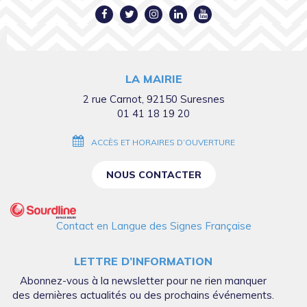
Lien
Lien
Lien
Lien
Lien
vers
vers
vers
vers
vers
le
le
le
le
la
compte
compte
compte
compte
chaîne
LA MAIRIE
Facebook
Twitter
Instagram
Linkedin
Youtube
2 rue Carnot, 92150 Suresnes
01 41 18 19 20
ACCÈS ET HORAIRES D’OUVERTURE
NOUS CONTACTER
Contact en Langue des Signes Française
LETTRE D’INFORMATION
Abonnez-vous à la newsletter pour ne rien manquer
des dernières actualités ou des prochains événements.