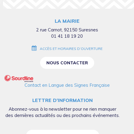
vers
vers
vers
vers
vers
le
le
le
le
la
compte
compte
compte
compte
chaîne
LA MAIRIE
Facebook
Twitter
Instagram
Linkedin
Youtube
2 rue Carnot, 92150 Suresnes
01 41 18 19 20
ACCÈS ET HORAIRES D’OUVERTURE
NOUS CONTACTER
Contact en Langue des Signes Française
LETTRE D’INFORMATION
Abonnez-vous à la newsletter pour ne rien manquer
des dernières actualités ou des prochains événements.