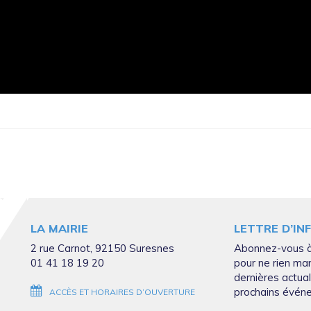
LA MAIRIE
LETTRE D’IN
2 rue Carnot, 92150 Suresnes
Abonnez-vous à
01 41 18 19 20
pour ne rien ma
dernières actual
prochains évén
ACCÈS ET HORAIRES D’OUVERTURE