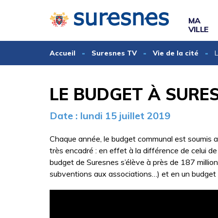
Gestion des traceurs
MA
VILLE
Accueil
Suresnes TV
Vie de la cité
LE BUDGET À SURE
Date : lundi 15 juillet 2019
Chaque année, le budget communal est soumis au v
très encadré : en effet à la différence de celui de
budget de Suresnes s’élève à près de 187 millio
subventions aux associations…) et en un budget d