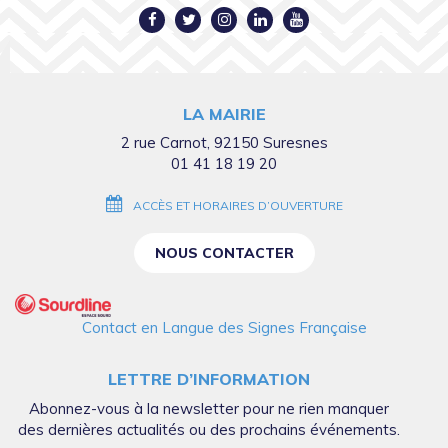
Lien
Lien
Lien
Lien
Lien
vers
vers
vers
vers
vers
le
le
le
le
la
compte
compte
compte
compte
chaîne
LA MAIRIE
Facebook
Twitter
Instagram
Linkedin
Youtube
2 rue Carnot, 92150 Suresnes
01 41 18 19 20
ACCÈS ET HORAIRES D’OUVERTURE
NOUS CONTACTER
Contact en Langue des Signes Française
LETTRE D’INFORMATION
Abonnez-vous à la newsletter pour ne rien manquer
des dernières actualités ou des prochains événements.