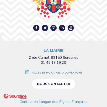
Lien
Lien
Lien
Lien
Lien
vers
vers
vers
vers
vers
le
le
le
le
la
compte
compte
compte
compte
chaîne
LA MAIRIE
Facebook
Twitter
Instagram
Linkedin
Youtube
2 rue Carnot, 92150 Suresnes
01 41 18 19 20
ACCÈS ET HORAIRES D’OUVERTURE
NOUS CONTACTER
Contact en Langue des Signes Française