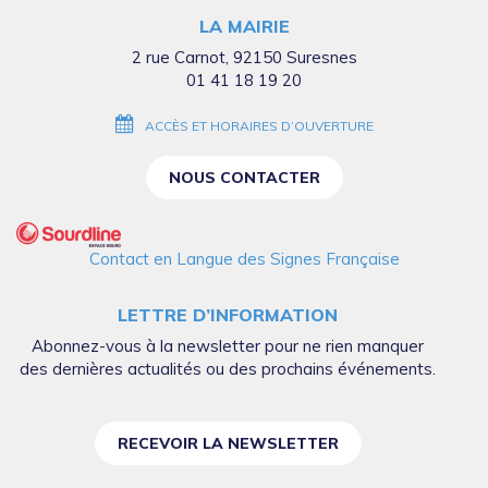
compte
compte
compte
compte
chaîne
LA MAIRIE
Facebook
Twitter
Instagram
Linkedin
Youtube
2 rue Carnot, 92150 Suresnes
01 41 18 19 20
ACCÈS ET HORAIRES D’OUVERTURE
NOUS CONTACTER
Contact en Langue des Signes Française
LETTRE D’INFORMATION
Abonnez-vous à la newsletter pour ne rien manquer
des dernières actualités ou des prochains événements.
RECEVOIR LA NEWSLETTER