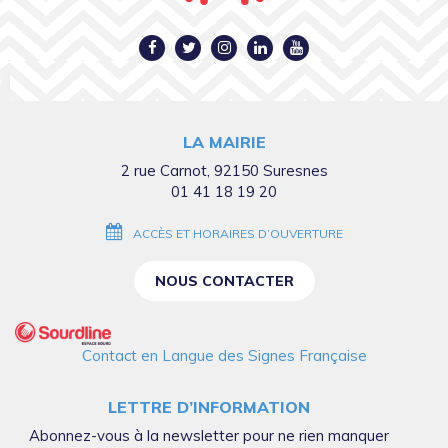
Lien
Lien
Lien
Lien
Lien
vers
vers
vers
vers
vers
le
le
le
le
la
compte
compte
compte
compte
chaîne
LA MAIRIE
Facebook
Twitter
Instagram
Linkedin
Youtube
2 rue Carnot, 92150 Suresnes
01 41 18 19 20
ACCÈS ET HORAIRES D’OUVERTURE
NOUS CONTACTER
Contact en Langue des Signes Française
LETTRE D’INFORMATION
Abonnez-vous à la newsletter pour ne rien manquer