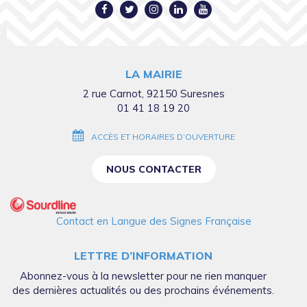
Lien
Lien
Lien
Lien
Lien
vers
vers
vers
vers
vers
le
le
le
le
la
compte
compte
compte
compte
chaîne
LA MAIRIE
Facebook
Twitter
Instagram
Linkedin
Youtube
2 rue Carnot, 92150 Suresnes
01 41 18 19 20
ACCÈS ET HORAIRES D’OUVERTURE
NOUS CONTACTER
Contact en Langue des Signes Française
LETTRE D’INFORMATION
Abonnez-vous à la newsletter pour ne rien manquer
des dernières actualités ou des prochains événements.