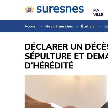
Gestion des traceurs
MA
VILLE
Accueil
Mes démarches
État civil
Dé
DÉCLARER UN DÉCÈ
SÉPULTURE ET DEM
D’HÉRÉDITÉ